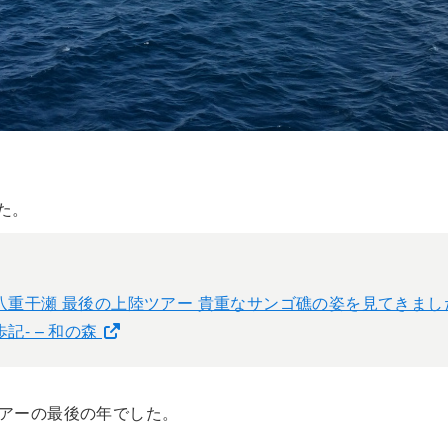
た。
八重干瀬 最後の上陸ツアー 貴重なサンゴ礁の姿を見てきました-
歩記- – 和の森
アーの最後の年でした。