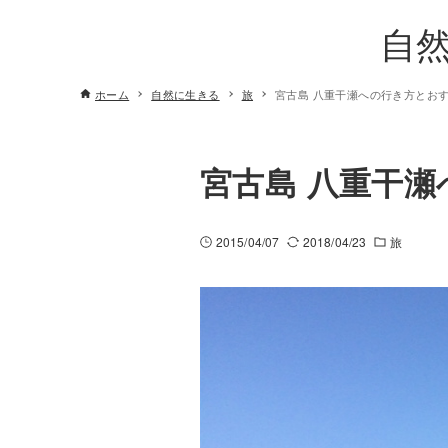
自
ホーム
自然に生きる
旅
宮古島 八重干瀬への行き方とお
宮古島 八重干
2015/04/07
2018/04/23
旅