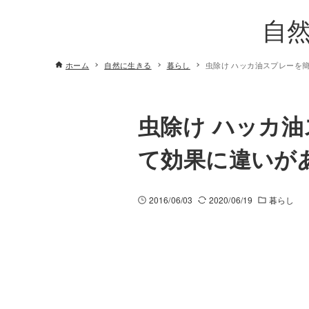
自
ホーム
自然に生きる
暮らし
虫除け ハッカ油スプレーを
虫除け ハッカ油
て効果に違いが
2016/06/03
2020/06/19
暮らし