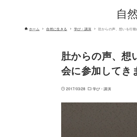
自
ホーム
自然に生きる
学び・講演
肚からの声、想いを行動
肚からの声、想
会に参加してき
2017/03/28
学び・講演