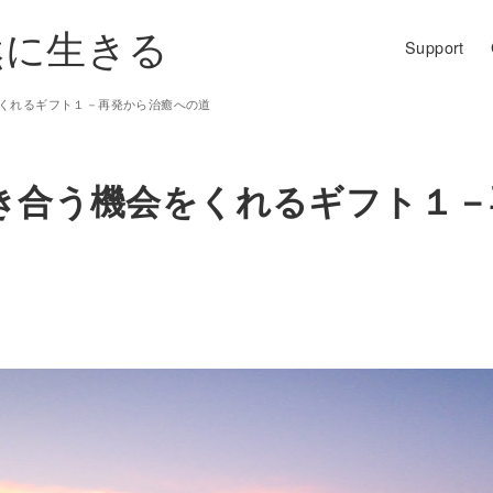
然に生きる
Support
くれるギフト１－再発から治癒への道
き合う機会をくれるギフト１－