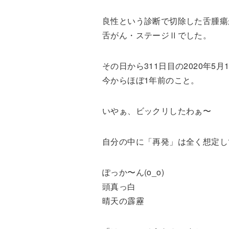
良性という診断で切除した舌腫瘍
舌がん・ステージⅡでした。
その日から311日目の2020年5
今からほぼ1年前のこと。
いやぁ、ビックリしたわぁ〜
自分の中に「再発」は全く想定し
ぽっか〜ん(o_o)
頭真っ白
晴天の霹靂