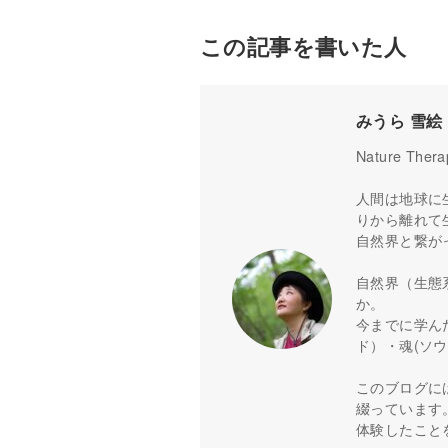
この記事を書いた人
みうら 雪絵
Nature Thera
人間は地球に
りから離れて
自然界と繋が
自然界（生態
か。
今までに学ん
ド）・魂(ソ
このブログに
綴っています
体験したこと