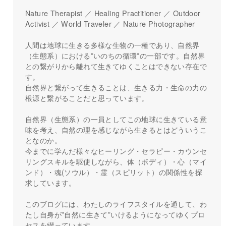
Nature Therapist ／ Healing Practitioner ／ Outdoor
Activist ／ World Traveler ／ Nature Photographer
人間は地球に生きる多様な生物の一種であり、自然界
（生態系）における”いのちの循環”の一部です。自然界
との繋がりから離れて生きてゆくことはできない存在で
す。
自然界と繋がって生きることは、生きる力・生命の力の
根源と繋がることだと思っています。
自然界（生態系）の一員としてこの地球に生きている意
味を考え、自然の理を感じながら生きるとはどういうこ
となのか。
今までに学んだ様々なヒーリング・セラピー・カウンセ
リングスキルを駆使しながら、体（ボディ）・心（マイ
ンド）・魂(ソウル）・霊（スピリット）の関係性を探
求しています。
このブログには、わたしのライフスタイルを通して、わ
たし自身が”自然に生きて”いけるようになってゆくプロ
セスを綴っています。