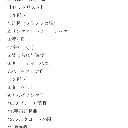
【セットリスト】
＜１部＞
1.即興（フラメンコ調）
2.サンクストゥミュージック
3.渡り鳥
4.涙そうそう
5.禁じられた遊び
6.キューティーハニー
7.ハーベストの丘
＜２部＞
8.ターゲット
9.カムイミンタラ
10.ジプシーと荒野
11.宇宙即興曲
12.シルクロードの風
13.夏空蝶