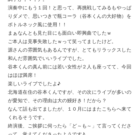
演奏中にもう１回！と思って、再挑戦してみるもやっぱ
りダメで、思いつきで瓶コーラ（谷本くんの大好物）を
ボトルネック風に使用！！
まぁなんとも見た目にも面白い即興曲でしたｗ
ご本人は見事失敗したｗって笑ってましたけど。
源さんの雰囲気もあるんですが、とてもリラックスした
和んだ雰囲気でいいライブでした。
谷本くんの真ん前には若い女性が２人も座ってて、今回
はほぼ満席！
楽しいライブでしたよ♪
北海道在住の谷本くんですが、その次にライブが多いの
が愛知で、その理由は大の鰻好き！だから？
なんて話も出てましたが、１０月にはまたこちらへ来て
くれるそうです。
終演後、ご挨拶に伺ったら「ど～も～」て言ってくださ
って、覚えてくださったようです♪