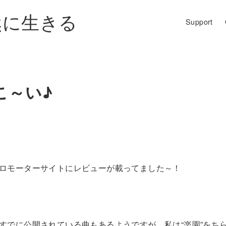
然に生きる
Support
こ～い♪
ロモーターサイトにレビューが載ってました～！
すでに公開されている曲もあるようですが、私は“楽園”をち