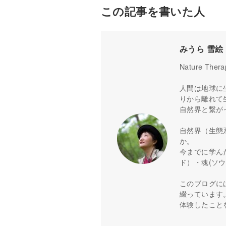
この記事を書いた人
みうら 雪絵
Nature Thera
人間は地球に
りから離れて
自然界と繋が
自然界（生態
か。
今までに学ん
ド）・魂(ソ
このブログに
綴っています
体験したこと