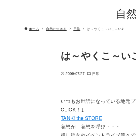
自
ホーム
自然に生きる
日常
は～やくこ～いこ～い♪
は～やくこ～い
2009/07/27
日常
いつもお世話になっている地元プ
CLICK！↓
TANK! the STORE
妄想が 妄想を呼び・・・
押し弾きやイベントライブ等々で