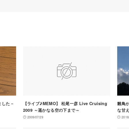
きました－
【ライブ♪MEMO】 松尾一彦 Live Cruising
雛鳥
2009 ～遥かなる空の下まで～
な甘
2009/07/29
2018