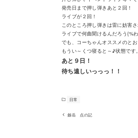
発売日まで押し弾きあと２回！
ライブが２回！
このところ押し弾きは雷に妨害され
ライブで何曲聞けるんだろう{%わくわ
でも、コーちゃんオススメのとお
もうい～くつ寝ると～♪状態です
あと９日！
待ち遠しいっっっ！！
日常
劔岳 点の記