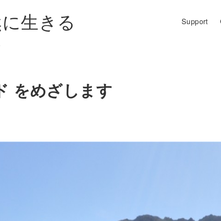
然に生きる
Support
す
ド をめざします