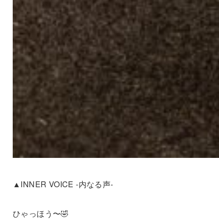
▲INNER VOICE -内なる声-
ひゃっほう〜🤣