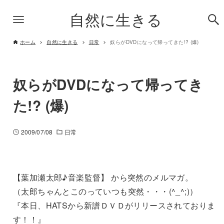
自然に生きる
ホーム
自然に生きる
日常
奴らがDVDになって帰ってきた!? (爆)
奴らがDVDになって帰ってき
た!? (爆)
2009/07/08
日常
【葉加瀬太郎♪音楽監督】 から突然のメルマガ。
（太郎ちゃんとこのっていつも突然・・・(^_^;)）
『本日、HATSから新譜ＤＶＤがリリースされておりま
す！！』