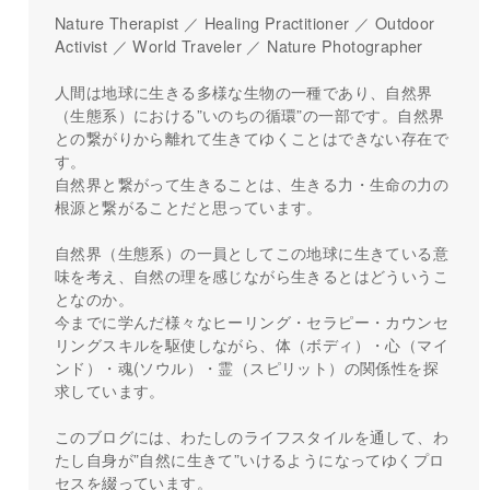
Nature Therapist ／ Healing Practitioner ／ Outdoor
Activist ／ World Traveler ／ Nature Photographer
人間は地球に生きる多様な生物の一種であり、自然界
（生態系）における”いのちの循環”の一部です。自然界
との繋がりから離れて生きてゆくことはできない存在で
す。
自然界と繋がって生きることは、生きる力・生命の力の
根源と繋がることだと思っています。
自然界（生態系）の一員としてこの地球に生きている意
味を考え、自然の理を感じながら生きるとはどういうこ
となのか。
今までに学んだ様々なヒーリング・セラピー・カウンセ
リングスキルを駆使しながら、体（ボディ）・心（マイ
ンド）・魂(ソウル）・霊（スピリット）の関係性を探
求しています。
このブログには、わたしのライフスタイルを通して、わ
たし自身が”自然に生きて”いけるようになってゆくプロ
セスを綴っています。