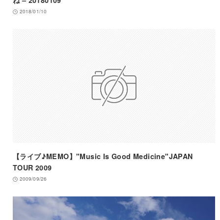
ね – 20180109
2018/01/10
【ライブ♪MEMO】"Music Is Good Medicine"JAPAN
TOUR 2009
2009/09/26