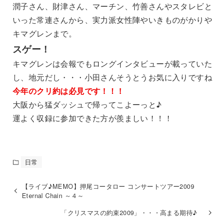
潤子さん、財津さん、マーチン、竹善さんやスタレビと
いった常連さんから、実力派女性陣やいきものがかりや
キマグレンまで。
スゲー！
キマグレンは会報でもロングインタビューが載っていた
し、地元だし・・・小田さんそうとうお気に入りですね
今年のクリ約は必見です！！！
大阪から猛ダッシュで帰ってこよーっと♪
運よく収録に参加できた方が羨ましい！！！
日常
【ライブ♪MEMO】押尾コータロー コンサートツアー2009
Eternal Chain ～４～
「クリスマスの約束2009」・・・高まる期待♪