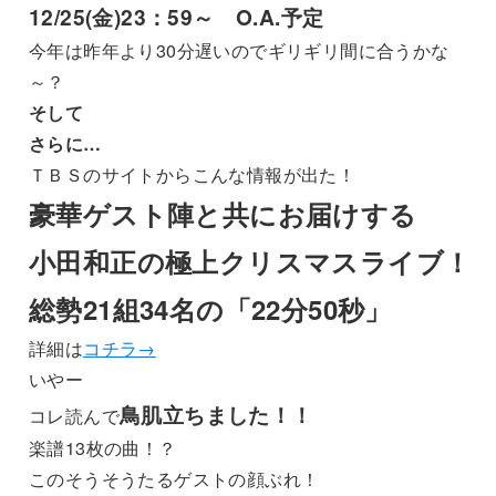
12/25(金)23：59～ O.A.予定
今年は昨年より30分遅いのでギリギリ間に合うかな
～？
そして
さらに…
ＴＢＳのサイトからこんな情報が出た！
豪華ゲスト陣と共にお届けする
小田和正の極上クリスマスライブ！
総勢21組34名の「22分50秒」
詳細は
コチラ→
いやー
鳥肌立ちました！！
コレ読んで
楽譜13枚の曲！？
このそうそうたるゲストの顔ぶれ！