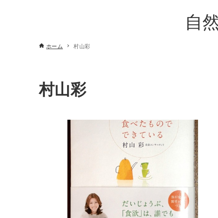
自
ホーム
村山彩
村山彩