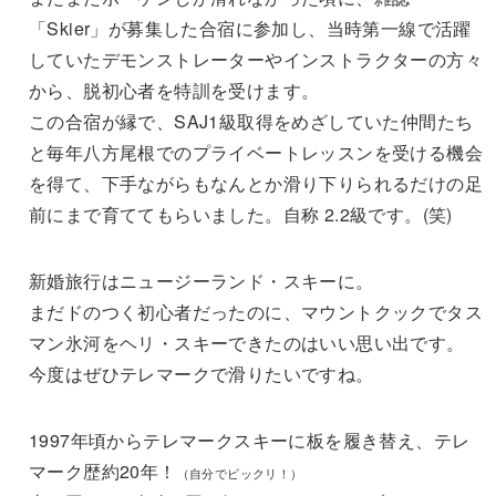
「Skier」が募集した合宿に参加し、当時第一線で活躍
していたデモンストレーターやインストラクターの方々
から、脱初心者を特訓を受けます。
この合宿が縁で、SAJ1級取得をめざしていた仲間たち
と毎年八方尾根でのプライベートレッスンを受ける機会
を得て、下手ながらもなんとか滑り下りられるだけの足
前にまで育ててもらいました。自称 2.2級です。(笑)
新婚旅行はニュージーランド・スキーに。
まだドのつく初心者だったのに、マウントクックでタス
マン氷河をヘリ・スキーできたのはいい思い出です。
今度はぜひテレマークで滑りたいですね。
1997年頃からテレマークスキーに板を履き替え、テレ
マーク歴約20年！
（自分でビックリ！）